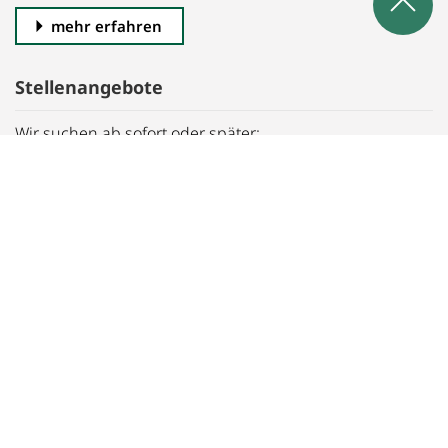
mehr erfahren
Stellenangebote
Wir suchen ab sofort oder später:
Examinierte Pflegekräfte, Pflegehilfskräfte,
Auszubildende, uvm.
Eine übersicht aller offenen Stellenangebote finden Sie
hier.
alle Stellenangebote
Kosten
Die aktuelle Preisliste der Pflegesätze (01. Januar 2025 -